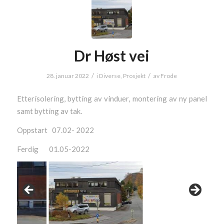
Dr Høst vei
/
/
28. januar 2022
i
Diverse
,
Prosjekt
av
Frode
Etterisolering, bytting av vinduer, montering av ny panel
samt bytting av tak.
Oppstart 07.02- 2022
Ferdig 01.05-2022