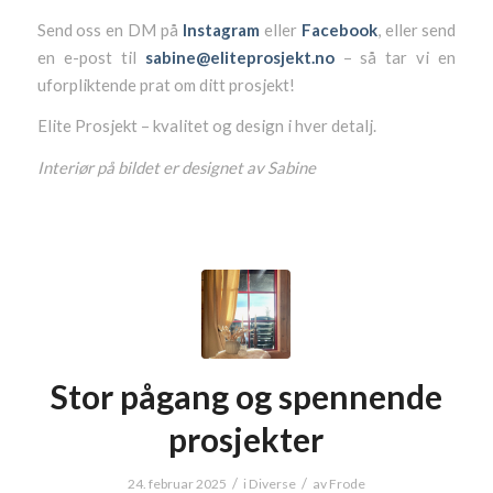
Send oss en DM på
Instagram
eller
Facebook
, eller send
en e-post til
sabine@eliteprosjekt.no
– så tar vi en
uforpliktende prat om ditt prosjekt!
Elite Prosjekt – kvalitet og design i hver detalj.
Interiør på bildet er designet av Sabine
Stor pågang og spennende
prosjekter
/
/
24. februar 2025
i
Diverse
av
Frode