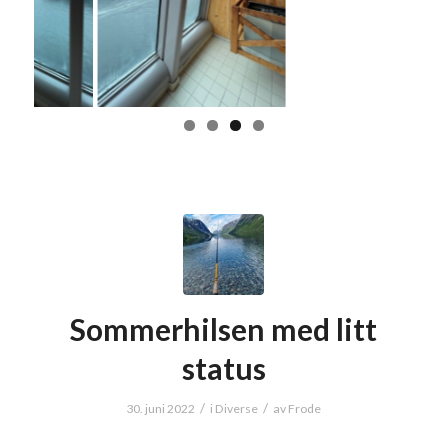
Sommerhilsen med litt
status
/
/
30. juni 2022
i
Diverse
av
Frode