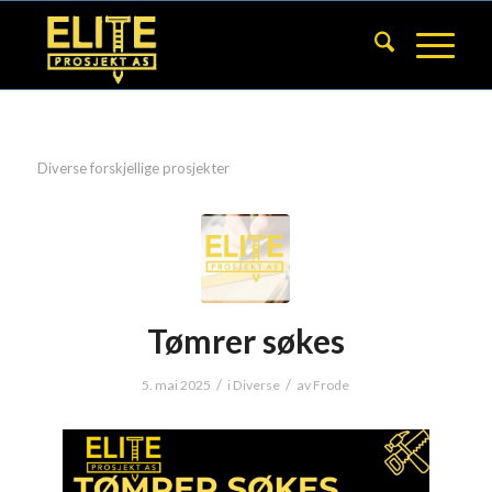
Diverse forskjellige prosjekter
Tømrer søkes
/
/
5. mai 2025
i
Diverse
av
Frode