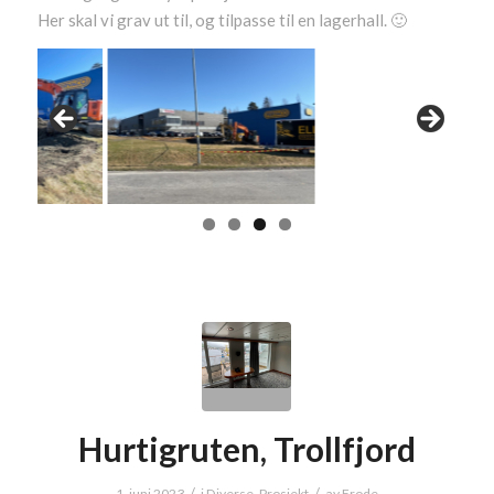
Her skal vi grav ut til, og tilpasse til en lagerhall. 🙂
Hurtigruten, Trollfjord
/
/
1. juni 2023
i
Diverse
,
Prosjekt
av
Frode