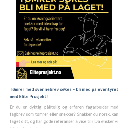
Tømrer med svennebrev søkes – bli med på eventyret
med Elite Prosjekt!
Er du en dyktig, pålitelig og erfaren fagarbeider med
fagbrev som tømrer eller snekker? Snakker du norsk, kan
faget ditt, og har gode referanser å vise til? Da ønsker vi