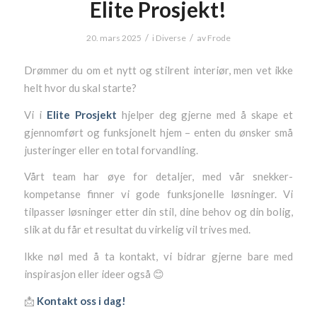
Elite Prosjekt!
/
/
20. mars 2025
i
Diverse
av
Frode
Drømmer du om et nytt og stilrent interiør, men vet ikke
helt hvor du skal starte?
Vi i
Elite Prosjekt
hjelper deg gjerne med å skape et
gjennomført og funksjonelt hjem – enten du ønsker små
justeringer eller en total forvandling.
Vårt team har øye for detaljer, med vår snekker-
kompetanse finner vi gode funksjonelle løsninger. Vi
tilpasser løsninger etter din stil, dine behov og din bolig,
slik at du får et resultat du virkelig vil trives med.
Ikke nøl med å ta kontakt, vi bidrar gjerne bare med
inspirasjon eller ideer også 😊
📩
Kontakt oss i dag!