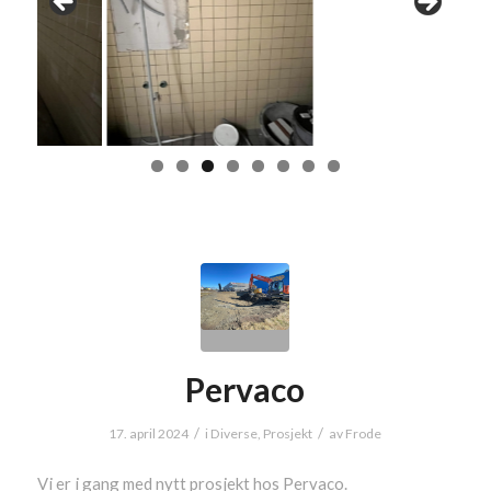
Pervaco
/
/
17. april 2024
i
Diverse
,
Prosjekt
av
Frode
Vi er i gang med nytt prosjekt hos Pervaco.