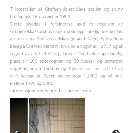
Trikkestallen på Grefsen åpnet både stallen og en ny
holdeplass 28. november 1902
Dette skjedde i forbindelse med forlengelsen av
Grünerløkka/Torshov-linjen som opprinnelig ble driftet
av Kristiania Sporveisselskab (grønntrikken). Sporveiens
base på Grefsen ble tatt i bruk som vognhall i 1957 og er
tegnet av arkitekt Georg Greve. Den hadde opprinnelig
plass til 100 sporvogner og 30 busser og erstattet
vognhallene på Torshov og Kjelsås som ble tatt ut av
drift samme år. Basen ble ombygd i 1982, og på nytt
mellom 1999 og 2000.
Informasjonen er hentet fra sporveien.no