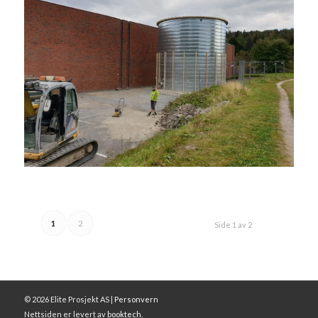
1
2
Side 1 av 2
©
2026
Elite Prosjekt AS |
Personvern
Nettsiden er levert av
booktech
.