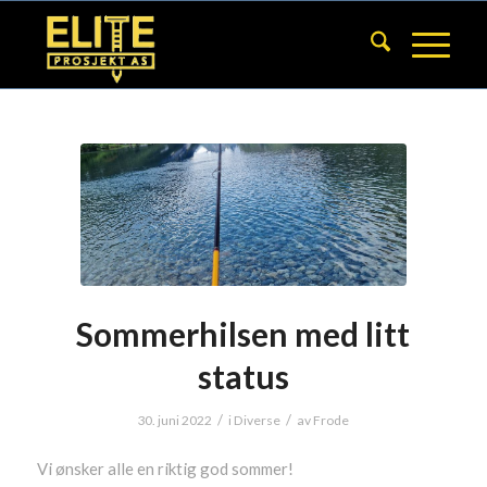
Sommerhilsen med litt
status
/
/
30. juni 2022
i
Diverse
av
Frode
Vi ønsker alle en riktig god sommer!